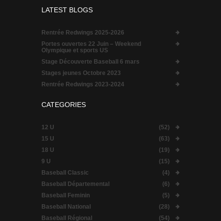
LATEST BLOGS
Rentrée Redwings 2025-2026
Portes ouvertes 22 Juin – Weekend
Olympique et sports US
Stage Découverte Baseball 6 mars
Stages jeunes Octobre 2023
Rentrée Redwings 2023-2024
CATEGORIES
12 U
(52)
15 U
(63)
18 U
(19)
9 U
(15)
Baseball Classic
(4)
Baseball Départemental
(6)
Baseball Feminin
(5)
Baseball National
(28)
Baseball Régional
(54)