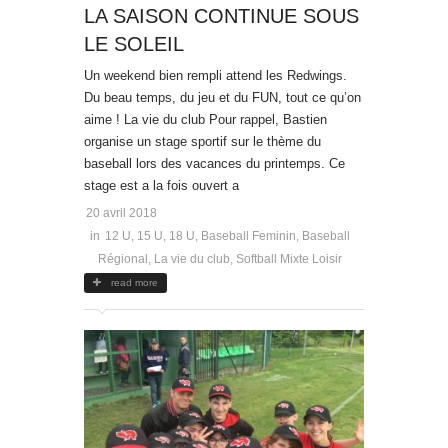
LA SAISON CONTINUE SOUS
LE SOLEIL
Un weekend bien rempli attend les Redwings.
Du beau temps, du jeu et du FUN, tout ce qu’on
aime ! La vie du club Pour rappel, Bastien
organise un stage sportif sur le thème du
baseball lors des vacances du printemps. Ce
stage est a la fois ouvert a
20 avril 2018
in
12 U
,
15 U
,
18 U
,
Baseball Feminin
,
Baseball
Régional
,
La vie du club
,
Softball Mixte Loisir
read more