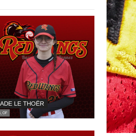
JADE LE THOËR
, OF