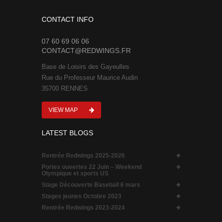
CONTACT INFO
07 60 69 06 06
CONTACT@REDWINGS.FR
Base de Loisirs des Gayeulles
Rue du Professeur Maurice Audin
35700 RENNES
VIEW MAP
LATEST BLOGS
Rentrée Redwings 2025-2026
Portes ouvertes 22 Juin – Weekend
Olympique et sports US
Stage Découverte Baseball 6 mars
Stages jeunes Octobre 2023
Rentrée Redwings 2023-2024