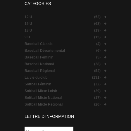
CATEGORIES
12 U
(52)
15 U
(63)
18 U
(19)
9 U
(15)
Baseball Classic
(4)
Baseball Départemental
(6)
Baseball Feminin
(5)
Baseball National
(28)
Baseball Régional
(54)
La vie du club
(131)
Softball Féminin
(32)
Softball Mixte Loisir
(29)
Softball Mixte National
(17)
Softball Mixte Regional
(20)
LETTRE D’INFORMATION