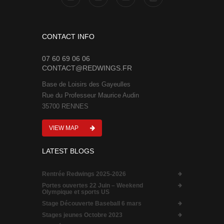
CONTACT INFO
07 60 69 06 06
CONTACT@REDWINGS.FR
Base de Loisirs des Gayeulles
Rue du Professeur Maurice Audin
35700 RENNES
VIEW MAP
LATEST BLOGS
Rentrée Redwings 2025-2026
Portes ouvertes 22 Juin – Weekend
Olympique et sports US
Stage Découverte Baseball 6 mars
Stages jeunes Octobre 2023