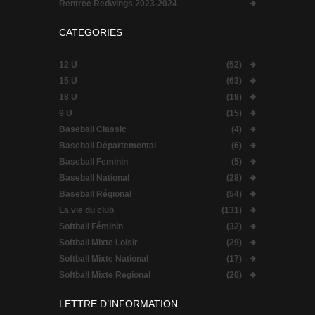
Rentrée Redwings 2023-2024
CATEGORIES
12 U
(52)
15 U
(63)
18 U
(19)
9 U
(15)
Baseball Classic
(4)
Baseball Départemental
(6)
Baseball Feminin
(5)
Baseball National
(28)
Baseball Régional
(54)
La vie du club
(131)
Softball Féminin
(32)
Softball Mixte Loisir
(29)
Softball Mixte National
(17)
Softball Mixte Regional
(20)
LETTRE D’INFORMATION