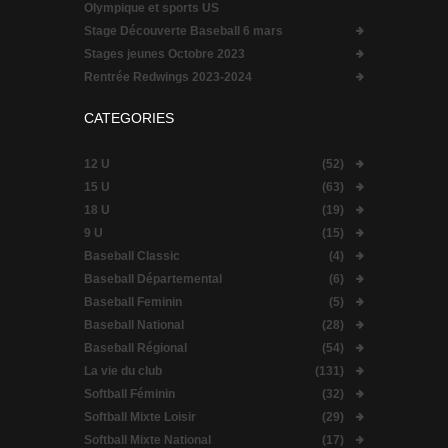
Olympique et sports US
Stage Découverte Baseball 6 mars
Stages jeunes Octobre 2023
Rentrée Redwings 2023-2024
CATEGORIES
12 U
(52)
15 U
(63)
18 U
(19)
9 U
(15)
Baseball Classic
(4)
Baseball Départemental
(6)
Baseball Feminin
(5)
Baseball National
(28)
Baseball Régional
(54)
La vie du club
(131)
Softball Féminin
(32)
Softball Mixte Loisir
(29)
Softball Mixte National
(17)