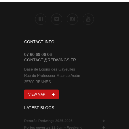
CONTACT INFO
07 60 69 06 06
CONTACT@REDWINGS.FR
Base de Loisirs des Gayeulles
Rue du Professeur Maurice Audin
35700 RENNES
VIEW MAP
LATEST BLOGS
Rentrée Redwings 2025-2026
Portes ouvertes 22 Juin – Weekend