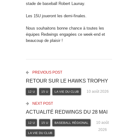
stade de baseball Robert Launay.
Les 15U joueront les demi-finales.
Nous souhaitons bonne chance à toutes les
équipes Redwings engagées ce week-end et
beaucoup de plaisir !
PREVIOUS POST
RETOUR SUR LE HAWKS TROPHY
10 août 2026
12 U
15 U
LA VIE DU CLUB
NEXT POST
ACTUALITÉ REDWINGS DU 28 MAI
10 août
12 U
15 U
BASEBALL RÉGIONAL
2026
LA VIE DU CLUB