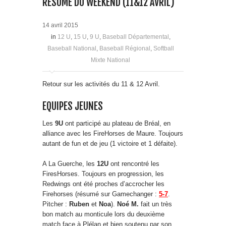
RÉSUMÉ DU WEEKEND (11&12 AVRIL)
14 avril 2015
in
12 U
,
15 U
,
9 U
,
Baseball Départemental
,
Baseball National
,
Baseball Régional
,
Softball
Mixte National
Retour sur les activités du 11 & 12 Avril.
EQUIPES JEUNES
Les
9U
ont participé au plateau de Bréal, en
alliance avec les FireHorses de Maure. Toujours
autant de fun et de jeu (1 victoire et 1 défaite).
A La Guerche, les
12U
ont rencontré les
FiresHorses. Toujours en progression, les
Redwings ont été proches d’accrocher les
Firehorses (résumé sur Gamechanger :
5-7
.
Pitcher :
Ruben
et
Noa
).
Noé M.
fait un très
bon match au monticule lors du deuxième
match face à Plélan et bien soutenu par son