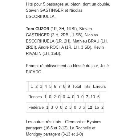
Hits pour 5 passages au bâton, dont un double,
Steven GASTINGER et Nicolas
ESCORIHUELA.
Tom CUZOR
(1R, 3H, 1RBI), Steven
GASTINGER (2 H, 2RBI, 1 SB), Nicolas
ESCORIHUELA (1R, 2H), Mathieu BRAU (1H,
2RBI), André ROCHA (1R, 1H, 3 SB), Kevin
RIVALIN (1H, 1SB).
Prompt rétablissement au blessé du jour, José
PICADO.
1
2
3
4
5
6
7
8
9
Total
Hits
Erreurs
Rennes
1
0
2
0
0
4
0
0
0
7
10
6
Fédérale
1
3
0
0
2
3
0
3
x
12
16
2
Les autres résultats : Clermont et Eysines
partagent (16-5 et 2-12), La Rochelle et
Montigny partagent (3-13 et 1-0)