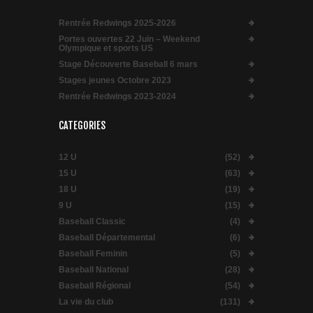
Rentrée Redwings 2025-2026
Portes ouvertes 22 Juin – Weekend
Olympique et sports US
Stage Découverte Baseball 6 mars
Stages jeunes Octobre 2023
Rentrée Redwings 2023-2024
CATEGORIES
12 U
(52)
15 U
(63)
18 U
(19)
9 U
(15)
Baseball Classic
(4)
Baseball Départemental
(6)
Baseball Feminin
(5)
Baseball National
(28)
Baseball Régional
(54)
La vie du club
(131)