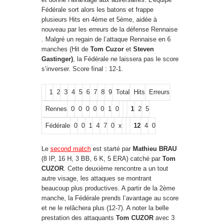
Fédérale sort alors les batons et frappe
plusieurs Hits en 4ème et 5ème, aidée à
nouveau par les erreurs de la défense Rennaise
. Malgré un regain de l’attaque Rennaise en 6
manches (Hit de
Tom Cuzor
et
Steven
Gastinger)
, la Fédérale ne laissera pas le score
s’inverser. Score final : 12-1.
1
2
3
4
5
6
7
8
9
Total
Hits
Erreurs
Rennes
0
0
0
0
0
1
0
1
2
5
Fédérale
0
0
1
4
7
0
x
12
4
0
Le
second match
est starté par
Mathieu BRAU
(8 IP, 16 H, 3 BB, 6 K, 5 ERA) catché par
Tom
CUZOR
. Cette deuxième rencontre a un tout
autre visage, les attaques se montrant
beaucoup plus productives. A partir de la 2ème
manche, la Fédérale prends l’avantage au score
et ne le relâchera plus (12-7). A noter la belle
prestation des attaquants
Tom CUZOR
avec 3