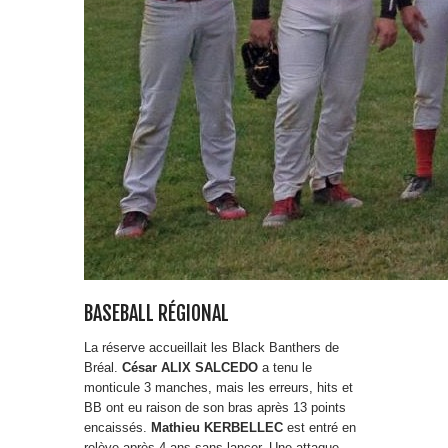
BASEBALL RÉGIONAL
La réserve accueillait les Black Banthers de
Bréal.
César ALIX SALCEDO
a tenu le
monticule 3 manches, mais les erreurs, hits et
BB ont eu raison de son bras après 13 points
encaissés.
Mathieu KERBELLEC
est entré en
relève après 4 ans sans lancer. Une attaque