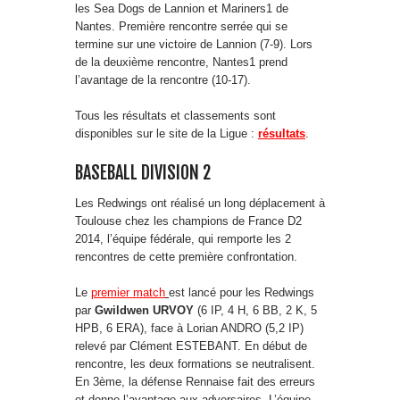
les Sea Dogs de Lannion et Mariners1 de
Nantes. Première rencontre serrée qui se
termine sur une victoire de Lannion (7-9). Lors
de la deuxième rencontre, Nantes1 prend
l’avantage de la rencontre (10-17).
Tous les résultats et classements sont
disponibles sur le site de la Ligue :
résultats
.
BASEBALL DIVISION 2
Les Redwings ont réalisé un long déplacement à
Toulouse chez les champions de France D2
2014, l’équipe fédérale, qui remporte les 2
rencontres de cette première confrontation.
Le
premier match
est lancé pour les Redwings
par
Gwildwen URVOY
(6 IP, 4 H, 6 BB, 2 K, 5
HPB, 6 ERA), face à Lorian ANDRO (5,2 IP)
relevé par Clément ESTEBANT. En début de
rencontre, les deux formations se neutralisent.
En 3ème, la défense Rennaise fait des erreurs
et donne l’avantage aux adversaires. L’équipe