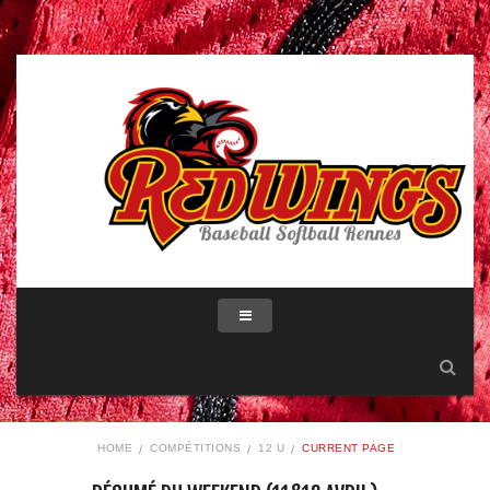
HOME
COMPÉTITIONS
12 U
CURRENT PAGE