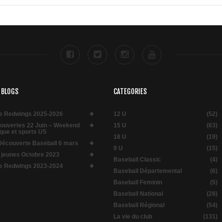
 BLOGS
CATEGORIES
e Redwings 2025-2026
12 U
(52)
 ouvertes 22 Juin – Weekend
15 U
(63)
que et sports US
18 U
(19)
Découverte Baseball 6 mars
9 U
(15)
 jeunes Octobre 2023
Baseball Classic
(4)
e Redwings 2023-2024
Baseball Départemental
(6)
Baseball Feminin
(5)
Baseball National
(28)
Baseball Régional
(54)
La vie du club
(131)