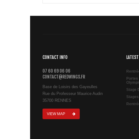
CONTACT INFO
LATEST
07 60 69 06 06
Rentré
CONTACT@REDWINGS.FR
Portes
Olympi
Base de Loisirs des Gayeulles
Stage 
Rue du Professeur Maurice Audin
Stages
35700 RENNES
Rentré
VIEW MAP