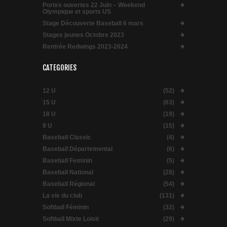
Portes ouvertes 22 Juin – Weekend
Olympique et sports US
Stage Découverte Baseball 6 mars
Stages jeunes Octobre 2023
Rentrée Redwings 2023-2024
CATEGORIES
12 U
(52)
15 U
(63)
18 U
(19)
9 U
(15)
Baseball Classic
(4)
Baseball Départemental
(6)
Baseball Feminin
(5)
Baseball National
(28)
Baseball Régional
(54)
La vie du club
(131)
Softball Féminin
(32)
Softball Mixte Loisir
(29)