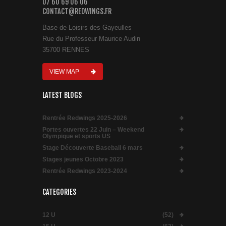
07 60 69 06 06
CONTACT@REDWINGS.FR
Base de Loisirs des Gayeulles
Rue du Professeur Maurice Audin
35700 RENNES
VIEW MAP
LATEST BLOGS
Rentrée Redwings 2025-2026
Portes ouvertes 22 Juin – Weekend
Olympique et sports US
Stage Découverte Baseball 6 mars
Stages jeunes Octobre 2023
Rentrée Redwings 2023-2024
CATEGORIES
12 U
(52)