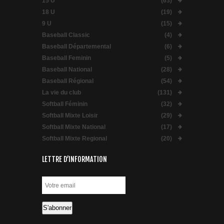
15 U
(63)
18 U
(19)
9 U
(15)
Baseball Classic
(4)
Baseball Départemental
(6)
Baseball Feminin
(5)
Baseball National
(28)
Baseball Régional
(54)
La vie du club
(131)
Softball Féminin
(32)
Softball Mixte Loisir
(29)
Softball Mixte National
(17)
Softball Mixte Regional
(20)
LETTRE D’INFORMATION