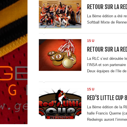
RETOUR SUR LA RED
La 8ème édition a été r
Softball Mixte de Renne
15 U
RETOUR SUR LA RED
La RLC s’est déroulée le
l’INSA et son partenair
Deux équipes de l’Ile d
15 U
RED’S LITTLE CUP 
La 8ème édition de la R
halle Francis Querne (ca
Redwings auront l’immens