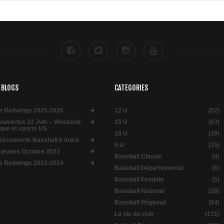
 BLOGS
CATEGORIES
e Redwings 2025-2026
12 U
(52)
 ouvertes 22 Juin – Weekend
15 U
(63)
que et sports US
18 U
(19)
Découverte Baseball 6 mars
9 U
(15)
 jeunes Octobre 2023
Baseball Classic
(4)
e Redwings 2023-2024
Baseball Départemental
(6)
Baseball Feminin
(5)
Baseball National
(28)
Baseball Régional
(54)
La vie du club
(131)