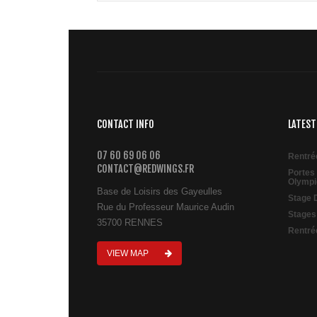
CONTACT INFO
LATEST
07 60 69 06 06
Rentré
CONTACT@REDWINGS.FR
Portes
Olympi
Base de Loisirs des Gayeulles
Stage 
Rue du Professeur Maurice Audin
Stages
35700 RENNES
Rentré
VIEW MAP