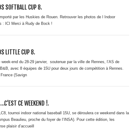
S SOFTBALL CUP 8.
emporté par les Huskies de Rouen. Retrouver les photos de l Indoor
s : ICI Merci à Rudy de Bock !
S LITTLE CUP 8.
 week-end du 28-29 janvier, soutenue par la ville de Rennes, l’AS de
e B&B, avec 8 équipes de 15U pour deux jours de compétition à Rennes.
e France (Savign
8…C’EST CE WEEKEND !.
LC8, tournoi indoor national baseball 15U, se déroulera ce weekend dans la
mpus Beaulieu, proche du foyer de l’INSA). Pour cette édition, les
e plaisir d’accueill