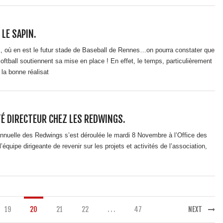
LE SAPIN.
, où en est le futur stade de Baseball de Rennes…on pourra constater que
ftball soutiennent sa mise en place ! En effet, le temps, particulièrement
 la bonne réalisat
É DIRECTEUR CHEZ LES REDWINGS.
nuelle des Redwings s’est déroulée le mardi 8 Novembre à l’Office des
’équipe dirigeante de revenir sur les projets et activités de l’association,
19
20
21
22
. . .
47
NEXT