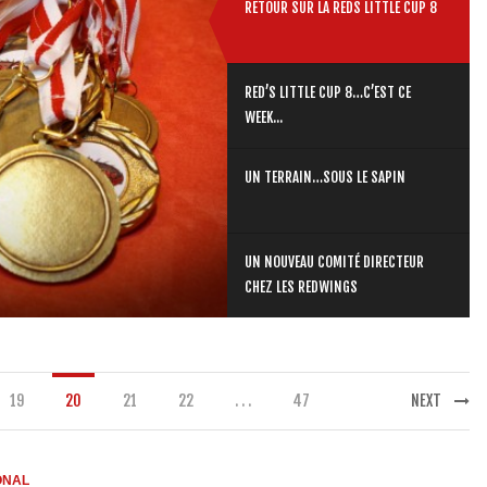
RETOUR SUR LA REDS LITTLE CUP 8
RED’S LITTLE CUP 8…C’EST CE
WEEK...
UN TERRAIN…SOUS LE SAPIN
UN NOUVEAU COMITÉ DIRECTEUR
CHEZ LES REDWINGS
19
20
21
22
. . .
47
NEXT
ONAL