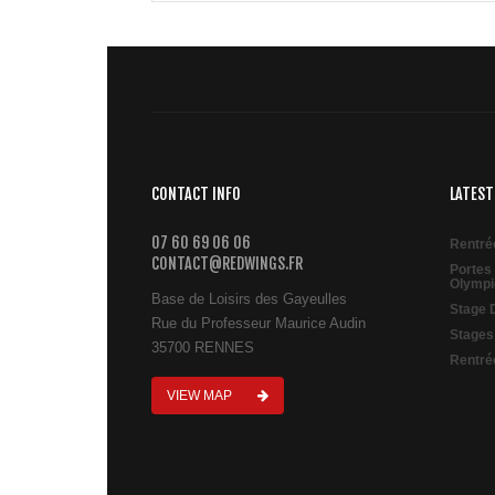
CONTACT INFO
LATEST
07 60 69 06 06
Rentré
CONTACT@REDWINGS.FR
Portes
Olympi
Base de Loisirs des Gayeulles
Stage 
Rue du Professeur Maurice Audin
Stages
35700 RENNES
Rentré
VIEW MAP