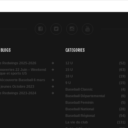
 BLOGS
CATEGORIES
e Redwings 2025-2026
12 U
(52)
 ouvertes 22 Juin – Weekend
15 U
(63)
que et sports US
18 U
(19)
Découverte Baseball 6 mars
9 U
(15)
 jeunes Octobre 2023
Baseball Classic
(4)
e Redwings 2023-2024
Baseball Départemental
(6)
Baseball Feminin
(5)
Baseball National
(28)
Baseball Régional
(54)
La vie du club
(131)