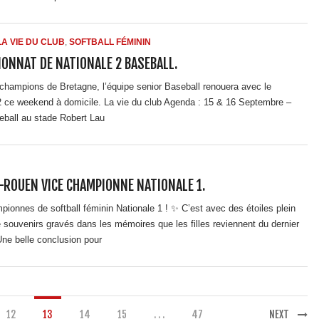
LA VIE DU CLUB
,
SOFTBALL FÉMININ
IONNAT DE NATIONALE 2 BASEBALL.
de champions de Bretagne, l’équipe senior Baseball renouera avec le
 ce weekend à domicile. La vie du club Agenda : 15 & 16 Septembre –
eball au stade Robert Lau
-ROUEN VICE CHAMPIONNE NATIONALE 1.
mpionnes de softball féminin Nationale 1 ! ✨ C’est avec des étoiles plein
 souvenirs gravés dans les mémoires que les filles reviennent du dernier
Une belle conclusion pour
12
13
14
15
. . .
47
NEXT