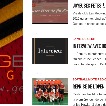
JOYEUSES FÊTES !.
Vie de club Les Redwing
2019 qui arrive, ainsi q
Que cette année associat
LA VIE DU CLUB
INTERVIEW AVEC BR
- Peux-tu te présenter e
titulaire d’une licence 
grand fan de sport. J’ai f
SOFTBALL MIXTE REGI
REPRISE DE L’OPEN
Ce dimanche 14 octobre, 
la première journée de 
et les Hawks, 3 duels de